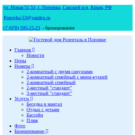
ул. Новая 51,53, с. Поповка, Сакский р-н, Крым, РФ
Popovka-53@yandex.ru
+7 (978) 595-15-23
- бронирование
Главная
Новости
Цены
Номера
2-комнатный с двумя санузлами
2-комнатный семейный с мини-кухней
2-комнатный семейный
2-местный "стандарт"
3-местный "стандарт"
Услуги
Беседка и мангал
Отдых с детьми
Бассейн
Пляж
Фото
Бронирование