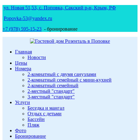
ул. Новая 51,53, с. Поповка, Сакский р-н, Крым, РФ
Popovka-53@yandex.ru
+7 (978) 595-15-23
- бронирование
Главная
Новости
Цены
Номера
2-комнатный с двумя санузлами
2-комнатный семейный с мини-кухней
2-комнатный семейный
2-местный "стандарт"
3-местный "стандарт"
Услуги
Беседка и мангал
Отдых с детьми
Бассейн
Пляж
Фото
Бронирование