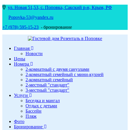
ул. Новая 51,53, с. Поповка, Сакский р-н, Крым, РФ
Popovka-53@yandex.ru
+7 (978) 595-15-23
- бронирование
Главная
Новости
Цены
Номера
2-комнатный с двумя санузлами
2-комнатный семейный с мини-кухней
2-комнатный семейный
2-местный "стандарт"
3-местный "стандарт"
Услуги
Беседка и мангал
Отдых с детьми
Бассейн
Пляж
Фото
Бронирование